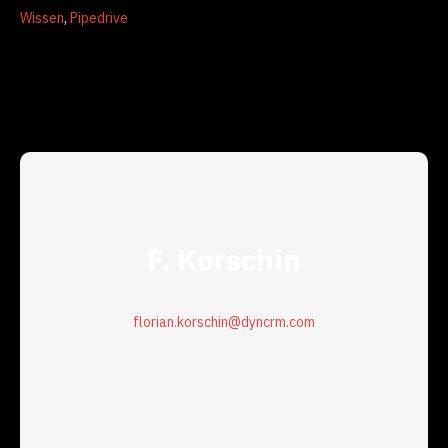
Wissen
,
Pipedrive
F. Korschin
florian.korschin@dyncrm.com